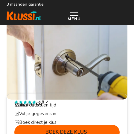
3 maanden garantie
MENU
Hang en sluitwerk laten plaatsen
>
>
Home
Timmerman
Hang en sluitwerk laten plaatsen
4.8
✓
Vanaf € 59,-
Kies datum en tijd
Z
Vul je gegevens in
Z
Boek direct je klus
Z
BOEK DEZE KLUS