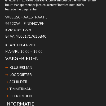
en elders in Zuidoost-Brabant. Gekwalificeerde vakmannen uit de
buurt, transparante prijzen en achteraf betalen met 100%
tevredenheidsgarantie.
WEEGSCHAALSTRAAT 3
5632CW - EINDHOVEN
KVK: 62891278
BTW: NL001717615B40
KLANTENSERVICE
MA–VRIJ 10:00 – 16:00
VAKGEBIEDEN
KLUSJESMAN
LOODGIETER
SCHILDER
TIMMERMAN
ELEKTRICIEN
INFORMATIE