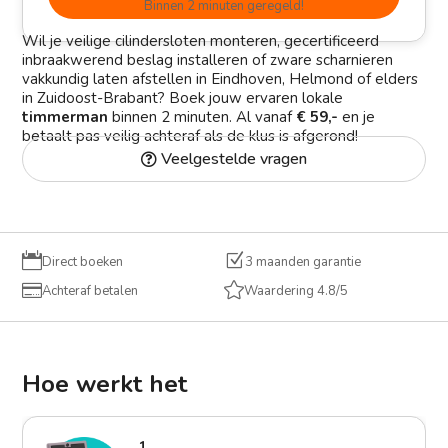
Binnen 2 minuten geregeld!
Wil je veilige cilindersloten monteren, gecertificeerd
inbraakwerend beslag installeren of zware scharnieren
vakkundig laten afstellen in Eindhoven, Helmond of elders
in Zuidoost-Brabant? Boek jouw ervaren lokale
timmerman
binnen 2 minuten. Al vanaf
€ 59,-
en je
betaalt pas veilig achteraf als de klus is afgerond!
Veelgestelde vragen

Z
Direct boeken
3 maanden garantie


Achteraf betalen
Waardering 4.8/5
Hoe werkt het
1.