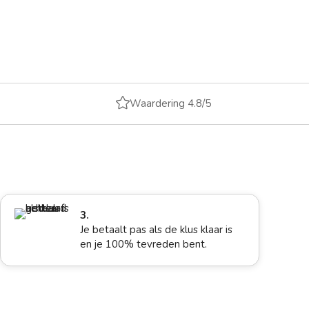

Waardering 4.8/5
3.
Je betaalt pas als de klus klaar is
en je 100% tevreden bent.