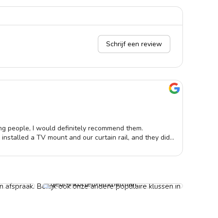
Schrijf een review
rain
11-1
ng people, I would definitely recommend them.
Echt
installed a TV mount and our curtain rail, and they did
is v
 for good🤗!
sen
Deur laten inkorten
Vanaf € 59,-
 afspraak. Bekijk ook onze andere populaire klussen in