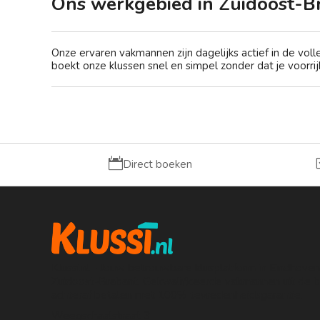
Ons werkgebied in Zuidoost-B
Onze ervaren vakmannen zijn dagelijks actief in de vol
boekt onze klussen snel en simpel zonder dat je voorrijk

Direct boeken
Klussi.nl - Jouw betrouwbare klusplatform in Eindhove
Zuidoost-Brabant. Gekwalificeerde vakmannen uit de bu
achteraf betalen met 100% tevredenheidsgarantie.
Weegschaalstraat 3