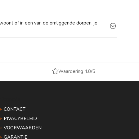
d woont of in een van de omliggende dorpen, je

Waardering 4.8/5
Informatie
CONTACT
PIVACYBELEID
VOORWAARDEN
GARANTIE