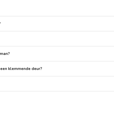
?
kman?
n een klemmende deur?