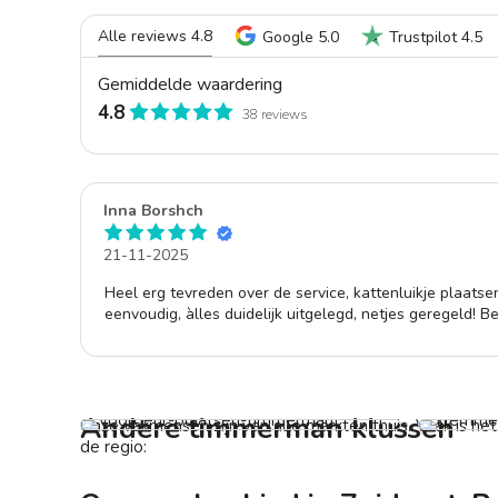
Alle reviews 4.8
Google 5.0
Trustpilot 4.5
Gemiddelde waardering
4.8
38 reviews
Inna Borshch
21-11-2025
Heel erg tevreden over de service, kattenluikje plaats
eenvoudig, àlles duidelijk uitgelegd, netjes geregeld! B
Voordeur laten afhangen
Vanaf € 239,-
Klemmen
Van
Andere timmerman klussen
Onze vakmensen zijn van alle markten thuis. Vaak is he
de regio: