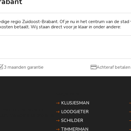
rabant
ledige regio Zuidoost-Brabant. Of je nu in het centrum van de sta
osten betaalt. Wij staan direct voor je klaar in onder andere:
Z

3 maanden garantie
Achteraf betalen
vakgebieden
KLUSJESMAN
n, Helmond en elders in
LOODGIETER
urt, transparante prijzen en
SCHILDER
TIMMERMAN