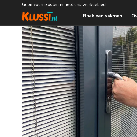
Geen voorrijkosten in heel ons werkgebied
Boek een vakman
Ov
Klemmende deur laten ma
>
>
Home
Timmerman
Klemmende deur laten maken