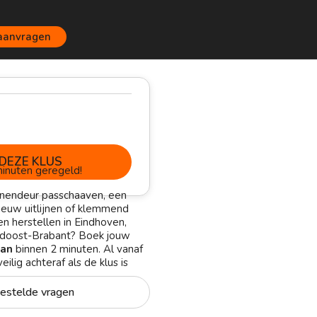
 aanvragen
DEZE KLUS
inuten geregeld!
nnendeur passchaaven, een
ieuw uitlijnen of klemmend
en herstellen in Eindhoven,
idoost-Brabant? Boek jouw
an
binnen 2 minuten. Al vanaf
eilig achteraf als de klus is
estelde vragen