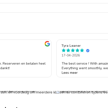
Tyra Leaner
17-04-2026
en. Reserveren en betalen heel
The best service ! With amazi
edankt!
Everything went smoothly, we 
such a great job.🙏🏾
Lees meer
Will definitely be using Klussi
de raam laten maken
af € 55,-
Hang en sluitwerk laten plaat
Vanaf € 59,-
t slim én voordelig om meerdere klussen te combineren tijdens één