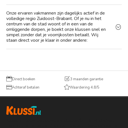
Onze ervaren vakmannen zijn dagelijks actief in de
volledige regio Zuidoost-Brabant. Of je nu in het
centrum van de stad woont of in een van de
omliggende dorpen, je boekt onze klussen snel en
simpel zonder dat je voorrijkosten betaalt. Wij
staan direct voor je klaar in onder andere:

Z
Direct boeken
3 maanden garantie


Achteraf betalen
Waardering 4.8/5
Klussi.nl - Jouw betrouwbare klusplatform in Eindhoven,
Helmond en elders in Zuidoost-Brabant. Gekwalificeerde