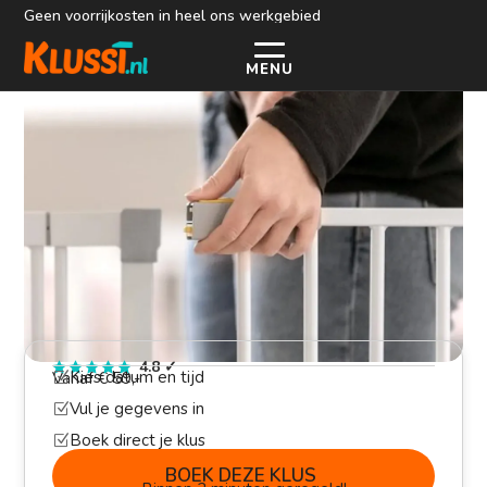
Geen voorrijkosten in heel ons werkgebied
MENU
Traphekje laten plaatsen
>
>
Home
Klusjesman
Traphekje laten plaatsen
4.8
✓
Kies datum en tijd
Vanaf € 59,-
Z
Vul je gegevens in
Z
Boek direct je klus
Z
BOEK DEZE KLUS