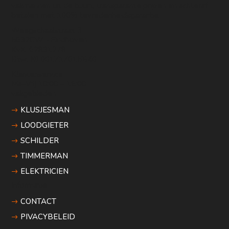
vakmannen uit de buurt, transparante prijzen en achteraf
betalen met 100% tevredenheidsgarantie.
Weegschaalstraat 3
5632CW - Eindhoven
KvK: 62891278
Btw: NL001717615B40
Klantenservice
Ma–Vrij 10:00 – 16:00
vakgebieden
KLUSJESMAN
LOODGIETER
SCHILDER
TIMMERMAN
ELEKTRICIEN
Informatie
CONTACT
PIVACYBELEID