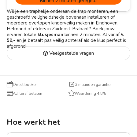
Binnen 2 minuten geregeld!
Wil je een traphekje onderaan de trap monteren, een
geschroefd veiligheidshekje bovenaan installeren of
meerdere overlopen kinderveilig maken in Eindhoven,
Helmond of elders in Zuidoost-Brabant? Boek jouw
ervaren lokale
klusjesman
binnen 2 minuten. Al vanaf
€
59,-
en je betaalt pas veilig achteraf als de klus perfect is
afgerond!
Veelgestelde vragen

Z
Direct boeken
3 maanden garantie


Achteraf betalen
Waardering 4.8/5
Hoe werkt het