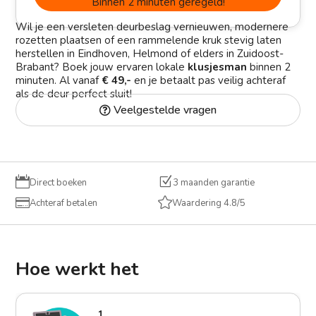
Binnen 2 minuten geregeld!
Wil je een versleten deurbeslag vernieuwen, modernere
rozetten plaatsen of een rammelende kruk stevig laten
herstellen in Eindhoven, Helmond of elders in Zuidoost-
Brabant? Boek jouw ervaren lokale
klusjesman
binnen 2
minuten. Al vanaf
€ 49,-
en je betaalt pas veilig achteraf
als de deur perfect sluit!
Veelgestelde vragen

Z
Direct boeken
3 maanden garantie


Achteraf betalen
Waardering 4.8/5
Hoe werkt het
1.