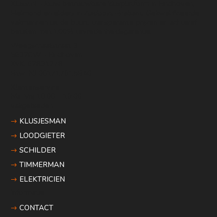
Klussi.nl - Jouw betrouwbare klusplatform in Eindhoven,
Helmond en elders in Zuidoost-Brabant. Gekwalificeerde
vakmannen uit de buurt, transparante prijzen en achteraf
betalen met 100% tevredenheidsgarantie.
Weegschaalstraat 3
5632CW - Eindhoven
KvK: 62891278
Btw: NL001717615B40
Klantenservice
Ma–Vrij 10:00 – 16:00
vakgebieden
KLUSJESMAN
LOODGIETER
SCHILDER
TIMMERMAN
ELEKTRICIEN
Informatie
CONTACT