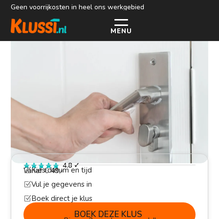
Geen voorrijkosten in heel ons werkgebied
MENU
Deurklink laten monteren
>
>
Home
Klusjesman
Deurklink laten monteren
4.8
✓
Kies datum en tijd
Vanaf € 49,-
Z
Vul je gegevens in
Z
Boek direct je klus
Z
BOEK DEZE KLUS