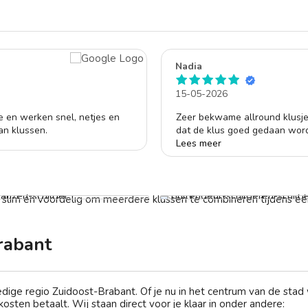
Nadia
15-05-2026
e en werken snel, netjes en
Zeer bekwame allround klusjes
an klussen.
dat de klus goed gedaan word
dat je elke keer met dezelfde 
Lees meer
redelijk. Dik tevreden en zal 
aten sauzen
Buitendeur laten schildere
f € 300,-
Vanaf € 159,-
t slim én voordelig om meerdere klussen te combineren tijdens één
rabant
ledige regio Zuidoost-Brabant. Of je nu in het centrum van de sta
osten betaalt. Wij staan direct voor je klaar in onder andere: