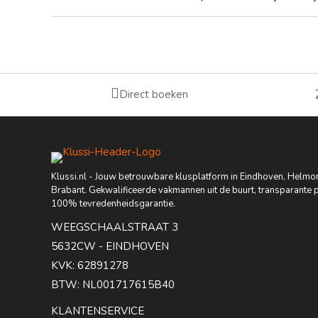

Direct boeken
Klussi.nl - Jouw betrouwbare klusplatform in Eindhoven, Helmon
Brabant. Gekwalificeerde vakmannen uit de buurt, transparante p
100% tevredenheidsgarantie.
WEEGSCHAALSTRAAT 3
5632CW - EINDHOVEN
KVK: 62891278
BTW: NL001717615B40
KLANTENSERVICE