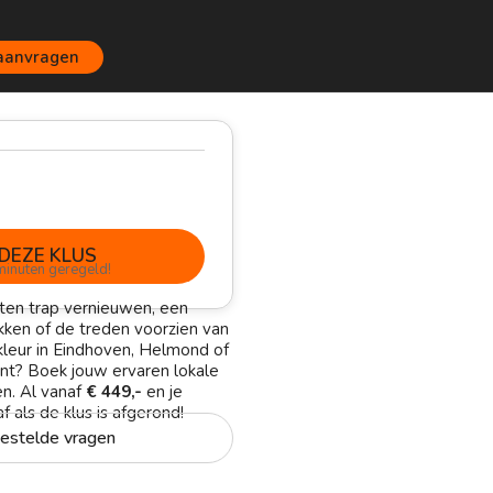
 aanvragen
DEZE KLUS
minuten geregeld!
uten trap vernieuwen, een
akken of de treden voorzien van
kleur in Eindhoven, Helmond of
ant? Boek jouw ervaren lokale
n. Al vanaf
€ 449,-
en je
f als de klus is afgerond!
estelde vragen