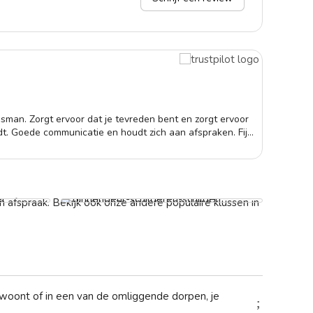
Huly
17-0
man. Zorgt ervoor dat je tevreden bent en zorgt ervoor
We h
t. Goede communicatie en houdt zich aan afspraken. Fijn
tevr
professional te maken krijgt. Ook de prijs meer dan
zeker nog een keer gebruik maken van deze service.
n
Binnendeur laten schilderen
Vanaf € 119,-
 afspraak. Bekijk ook onze andere populaire klussen in
d woont of in een van de omliggende dorpen, je