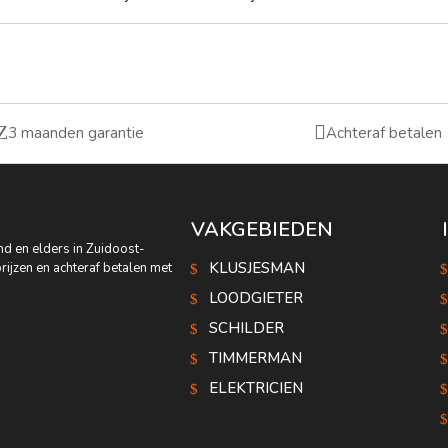
Z

3 maanden garantie
Achteraf betalen
VAKGEBIEDEN
d en elders in Zuidoost-
KLUSJESMAN
rijzen en achteraf betalen met
LOODGIETER
SCHILDER
TIMMERMAN
ELEKTRICIEN