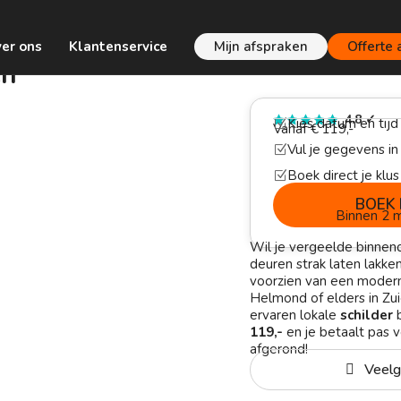
er ons
Klantenservice
Mijn afspraken
Offerte
en
4.8
✓
Kies datum en tijd
Z
Vanaf € 119,-
Vul je gegevens in
Z
Boek direct je klus
Z
BOEK 
Binnen 2 m
Wil je vergeelde binnen
deuren strak laten lakk
voorzien van een modern
Helmond of elders in Zu
ervaren lokale
schilder
b
119,-
en je betaalt pas ve
afgerond!
Veelg