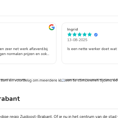
Ingrid
13-08-2025
en zeer net werk afleverd.bij
Is een nette werker doet wat h
egen normalen prijzen en ook
gende klus. Klussi.
ten sauzen
f € 300,-
Buitendeur laten schilderen
Vanaf € 159,-
t slim én voordelig om meerdere klussen te combineren tijdens één
rabant
ledige regio Zuidoost-Brabant. Of je nu in het centrum van de sta