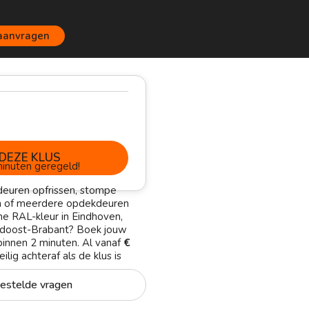
 aanvragen
DEZE KLUS
inuten geregeld!
deuren opfrissen, stompe
en of meerdere opdekdeuren
e RAL-kleur in Eindhoven,
idoost-Brabant? Boek jouw
innen 2 minuten. Al vanaf
€
ilig achteraf als de klus is
estelde vragen