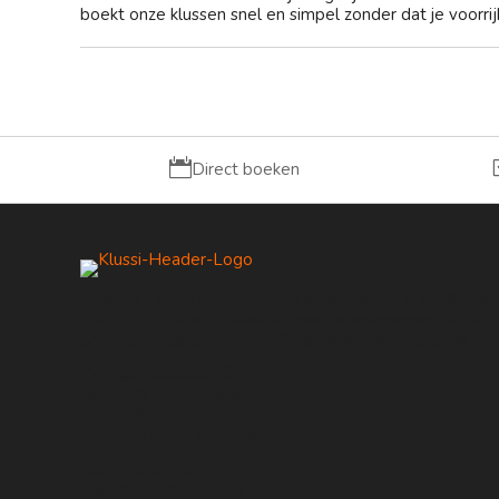
boekt onze klussen snel en simpel zonder dat je voorrijk

Direct boeken
Klussi.nl - Jouw betrouwbare klusplatform in Eindhove
Zuidoost-Brabant. Gekwalificeerde vakmannen uit de bu
achteraf betalen met 100% tevredenheidsgarantie.
Weegschaalstraat 3
5632CW - Eindhoven
KvK: 62891278
Btw: NL001717615B40
Klantenservice
Ma–Vrij 10:00 – 16:00