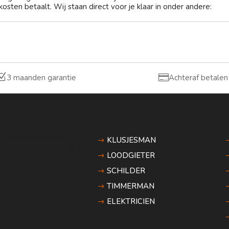
osten betaalt. Wij staan direct voor je klaar in onder andere:
Z

3 maanden garantie
Achteraf betalen
vakgebieden
n, Helmond en elders in
KLUSJESMAN
urt, transparante prijzen en
LOODGIETER
SCHILDER
TIMMERMAN
ELEKTRICIEN