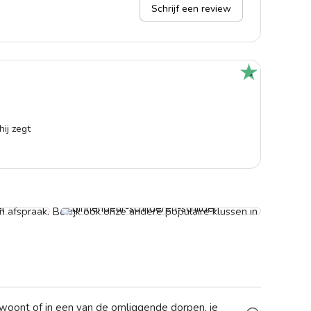
Schrijf een review
Guus
10-0
ij zegt
Fijn
behu
Binnendeur laten schilderen
Vanaf € 119,-
 afspraak. Bekijk ook onze andere populaire klussen in
d woont of in een van de omliggende dorpen, je