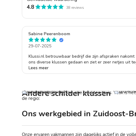
4.8
38 reviews
Sabine Peerenboom
29-07-2025
Klussi.nl betrouwbaar bedrijf die zijn afspraken nakomt 
ons diverse klussen gedaan en ziet er zeer netjes uit t
binnen de afgesproken tijd. Echt top !!!! Dus voor de vol
Lees meer
Trap laten schilderen
Vanaf € 450,-
Muren la
Vana
Andere schilder klussen
Onze vakmensen zijn van alle markten thuis. Vaak is he
de regio:
Ons werkgebied in Zuidoost-B
Onze ervaren vakmannen zijn dagelijks actief in de vol