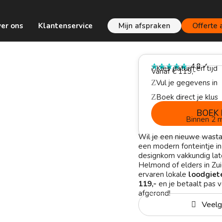
er ons
Klantenservice
Mijn afspraken
Offerte
4.8
✓
Kies datum en tijd
Z
Vanaf € 119,-
Vul je gegevens in
Z
Boek direct je klus
Z
BOEK 
Binnen 2 m
Wil je een nieuwe wasta
een modern fonteintje in 
designkom vakkundig lat
Helmond of elders in Zu
ervaren lokale
loodgiet
119,-
en je betaalt pas ve
afgerond!
Veelg