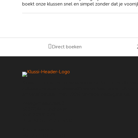
boekt onze klussen snel en simpel zonder dat je voorrijk

Direct boeken
Klussi.nl - Jouw betrouwbare klusplatform in Eindhove
Zuidoost-Brabant. Gekwalificeerde vakmannen uit de bu
achteraf betalen met 100% tevredenheidsgarantie.
Weegschaalstraat 3
5632CW - Eindhoven
KvK: 62891278
Btw: NL001717615B40
Klantenservice
Ma–Vrij 10:00 – 16:00