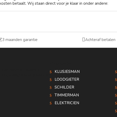
osten betaalt. Wij staan direct voor je klaar in onder andere:
Z

3 maanden garantie
Achteraf betalen
vakgebieden
n, Helmond en elders in
KLUSJESMAN
urt, transparante prijzen en
LOODGIETER
SCHILDER
TIMMERMAN
ELEKTRICIEN