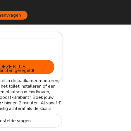
 aanvragen
DEZE KLUS
inuten geregeld!
fel in de badkamer monteren,
het toilet installeren of een
en plaatsen in Eindhoven,
idoost-Brabant? Boek jouw
er
binnen 2 minuten. Al vanaf
€
ilig achteraf als de klus is
estelde vragen