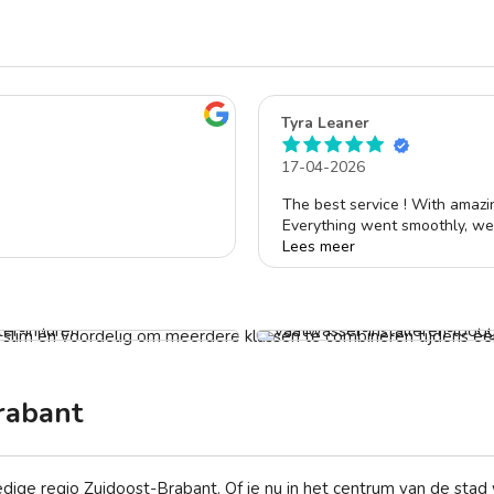
Tyra Leaner
17-04-2026
The best service ! With amazi
Everything went smoothly, we 
such a great job.🙏🏾
Lees meer
Will definitely be using Klussi
er per uur
af € 69,-
Vaatwasser laten installeren
Vanaf € 99,-
t slim én voordelig om meerdere klussen te combineren tijdens één
rabant
ledige regio Zuidoost-Brabant. Of je nu in het centrum van de sta