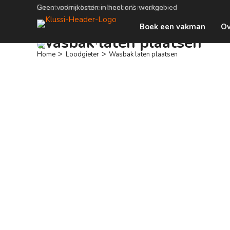
Geen voorrijkosten in heel ons werkgebied
Boek een vakman
Ov
Wasbak laten plaatsen
>
>
Home
Loodgieter
Wasbak laten plaatsen