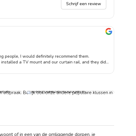
Schrijf een review
Astr
25-0
ng people, I would definitely recommend them.
Vrie
installed a TV mount and our curtain rail, and they did
nauw
 for good🤗!
Kraan laten vervangen
Vanaf € 59,-
 afspraak. Bekijk ook onze andere populaire klussen in
d woont of in een van de omliggende dorpen, je