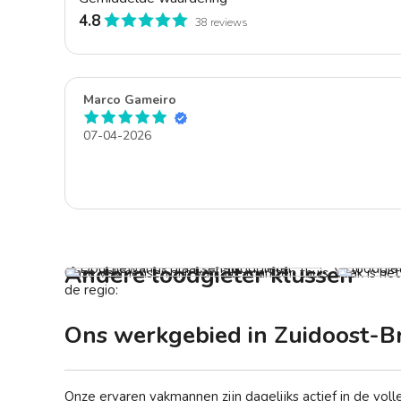
4.8
38 reviews
Marco Gameiro
07-04-2026
aten
d. Ben
. De
den.
Douchewand laten plaatsen
Vanaf € 119
Loodgiet
Van
Andere loodgieter klussen
Onze vakmensen zijn van alle markten thuis. Vaak is he
de regio:
Ons werkgebied in Zuidoost-B
Onze ervaren vakmannen zijn dagelijks actief in de vol