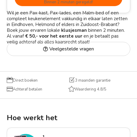
Binnen 2 minuten geregeld!
Wil je een Pax-kast, Pax-lades, een Malm-bed of een
compleet keukenelement vakkundig in elkaar laten zetten
in Eindhoven, Helmond of elders in Zuidoost-Brabant?
Boek jouw ervaren lokale
klusjesman
binnen 2 minuten.
Al vanaf
€ 50,- voor het eerste uur
en je betaalt pas
veilig achteraf als alles kaarsrecht staat!
Veelgestelde vragen

Z
Direct boeken
3 maanden garantie


Achteraf betalen
Waardering 4.8/5
Hoe werkt het
1.