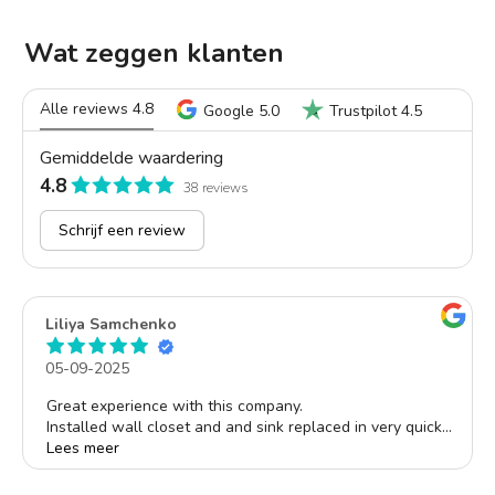
Wat zeggen klanten
Alle reviews 4.8
Google 5.0
Trustpilot 4.5
Gemiddelde waardering
4.8
38 reviews
Schrijf een review
Liliya Samchenko
05-09-2025
Great experience with this company.
Installed wall closet and and sink replaced in very quick
time and with very good quality of results.
Lees meer