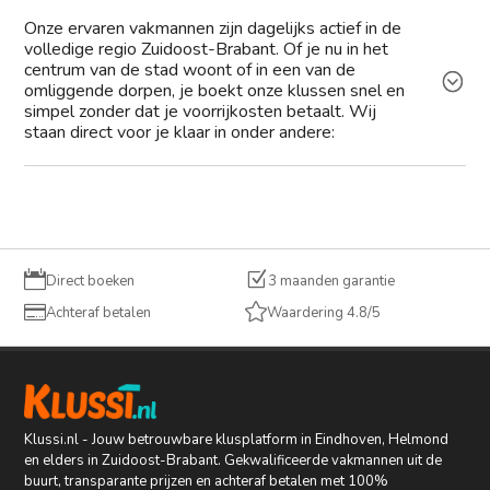
Onze ervaren vakmannen zijn dagelijks actief in de
volledige regio Zuidoost-Brabant. Of je nu in het
centrum van de stad woont of in een van de
omliggende dorpen, je boekt onze klussen snel en
simpel zonder dat je voorrijkosten betaalt. Wij
staan direct voor je klaar in onder andere:

Z
Direct boeken
3 maanden garantie


Achteraf betalen
Waardering 4.8/5
Klussi.nl - Jouw betrouwbare klusplatform in Eindhoven, Helmond
en elders in Zuidoost-Brabant. Gekwalificeerde vakmannen uit de
buurt, transparante prijzen en achteraf betalen met 100%