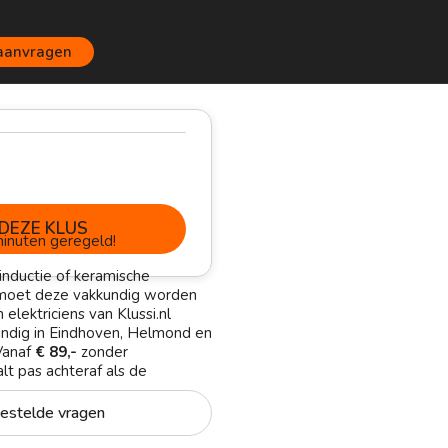
 aanvragen
DEZE KLUS
inuten geregeld!
 inductie of keramische
moet deze vakkundig worden
elektriciens van Klussi.nl
undig in Eindhoven, Helmond en
Vanaf
€ 89,-
zonder
alt pas achteraf als de
estelde vragen