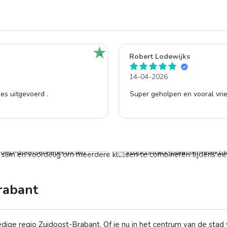
Robert Lodewijks
14-04-2026
jes uitgevoerd .
Super geholpen en vooral vrie
oep laten plaatsen
af € 59,-
Stopcontact laten vervangen
Vanaf € 49,-
t slim én voordelig om meerdere klussen te combineren tijdens één
rabant
ledige regio Zuidoost-Brabant. Of je nu in het centrum van de sta