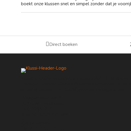
boekt onze klussen snel en simpel zonder dat je voorrijk

Direct boeken
Klussi.nl - Jouw betrouwbare klusplatform in Eindhove
Zuidoost-Brabant. Gekwalificeerde vakmannen uit de bu
achteraf betalen met 100% tevredenheidsgarantie.
Weegschaalstraat 3
5632CW - Eindhoven
KvK: 62891278
Btw: NL001717615B40
Klantenservice
Ma–Vrij 10:00 – 16:00