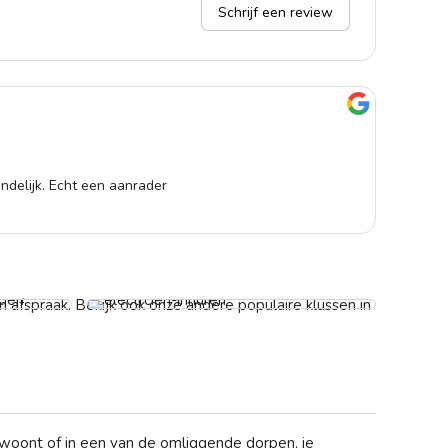
Schrijf een review
Ingr
13-0
ndelijk. Echt een aanrader
Is e
Elektricien per uur
Vanaf € 59,-
 afspraak. Bekijk ook onze andere populaire klussen in
d woont of in een van de omliggende dorpen, je