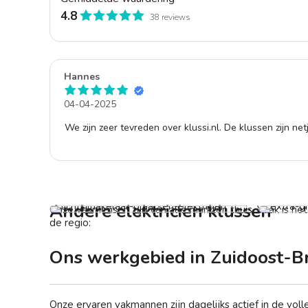
4.8
38 reviews
Hannes
04-04-2025
We zijn zeer tevreden over klussi.nl. De klussen zijn net
Lichtschakelaar laten vervangen
Vanaf € 49,-
Extra gr
Van
Andere elektricien klussen
Onze vakmensen zijn van alle markten thuis. Vaak is he
de regio:
Ons werkgebied in Zuidoost-B
Onze ervaren vakmannen zijn dagelijks actief in de vol