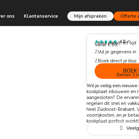
er ons
Klantenservice
Mijn afspraken
Offerte
n
4.8
✓
Kies datum en tijd
Z
Vanaf € 89,-
Vul je gegevens in
Z
Boek direct je klus
Z
BOEK 
Binnen 2 m
Wil je veilig een nieuwe
kookplaat inbouwen en 
aangesloten? De ervaren 
regelen dit snel en vakk
heel Zuidoost-Brabant. 
voorrijkosten, en je beta
kookplaat perfect werkt!
Veelg