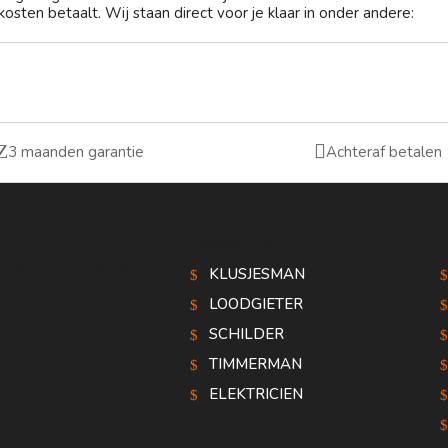
osten betaalt. Wij staan direct voor je klaar in onder andere:
Z

3 maanden garantie
Achteraf betalen
vakgebieden
n, Helmond en elders in
KLUSJESMAN
urt, transparante prijzen en
LOODGIETER
SCHILDER
TIMMERMAN
ELEKTRICIEN